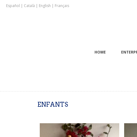
|
|
|
Español
Català
English
Français
HOME
ENTERPR
ENFANTS