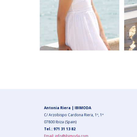
Antonia Riera | IBIMODA
C/ Arzobispo Cardona Riera, 1º, 1ª
07800 Ibiza (Spain)
Tel.: 971 31 13 82
Email: info@ibimoda.com